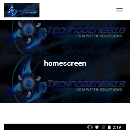
C
A
M
B
I
A
R
M
O
homescreen
D
O
D
E
N
A
V
E
G
A
C
I