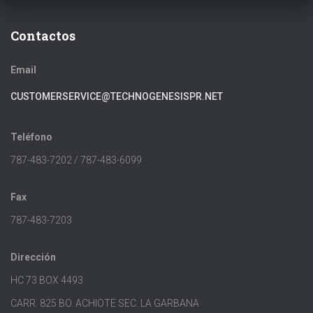
Contactos
Email
CUSTOMERSERVICE@TECHNOGENESISPR.NET
Teléfono
787-483-7202 / 787-483-6099
Fax
787-483-7203
Dirección
HC 73 BOX 4493
CARR. 825 BO. ACHIOTE SEC. LA GARBANA