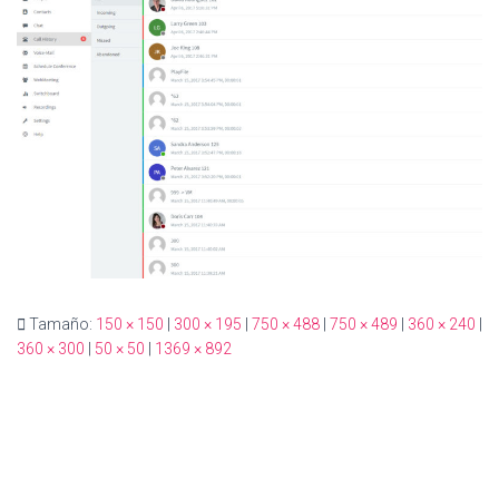
Ó
N
Tamaño:
150 × 150
|
300 × 195
|
750 × 488
|
750 × 489
|
360 × 240
|
360 × 300
|
50 × 50
|
1369 × 892