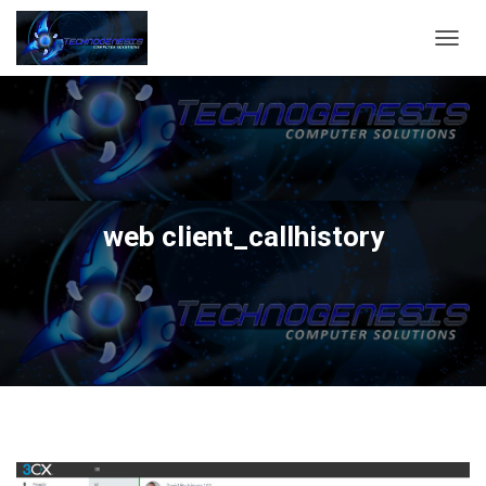
C
A
M
B
I
A
R
M
O
web client_callhistory
D
O
D
E
N
A
V
E
G
A
C
I