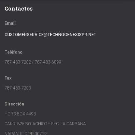
Contactos
Email
CUSTOMERSERVICE@TECHNOGENESISPR.NET
Teléfono
787-483-7202 / 787-483-6099
Fax
787-483-7203
Dirección
HC 73 BOX 4493
CARR. 825 BO. ACHIOTE SEC. LA GARBANA
NARANJITO PR 00719