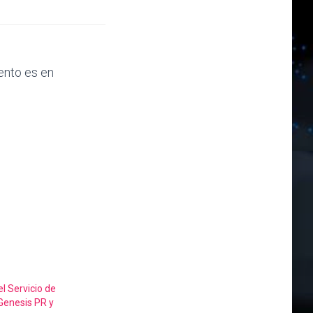
ento es en
l Servicio de
Genesis PR y