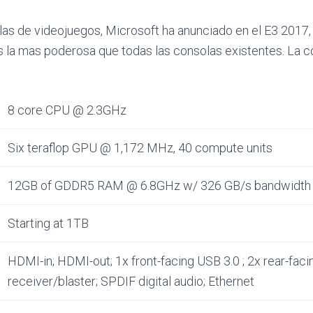
as de videojuegos, Microsoft ha anunciado en el E3 2017,
 la mas poderosa que todas las consolas existentes. La c
8 core CPU @ 2.3GHz
Six teraflop GPU @ 1,172 MHz, 40 compute units
12GB of GDDR5 RAM @ 6.8GHz w/ 326 GB/s bandwidth
Starting at 1TB
HDMI-in; HDMI-out; 1x front-facing USB 3.0 ; 2x rear-faci
receiver/blaster; SPDIF digital audio; Ethernet