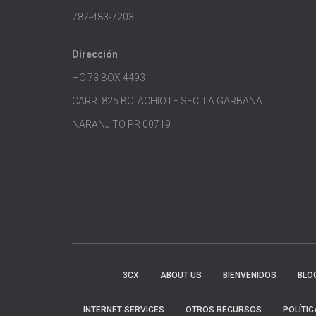
787-483-7203
Dirección
HC 73 BOX 4493
CARR. 825 BO. ACHIOTE SEC. LA GARBANA
NARANJITO PR 00719
3CX
ABOUT US
BIENVENIDOS
BLO
INTERNET SERVICES
OTROS RECURSOS
POLÍTIC