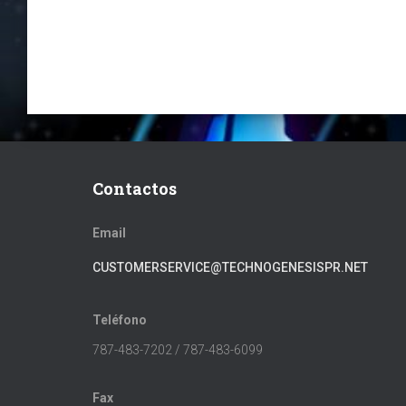
Contactos
Email
CUSTOMERSERVICE@TECHNOGENESISPR.NET
Teléfono
787-483-7202 / 787-483-6099
Fax