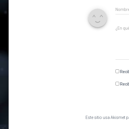
Nombr
¿En qu
Reci
Reci
Este sitio usa Akismet p