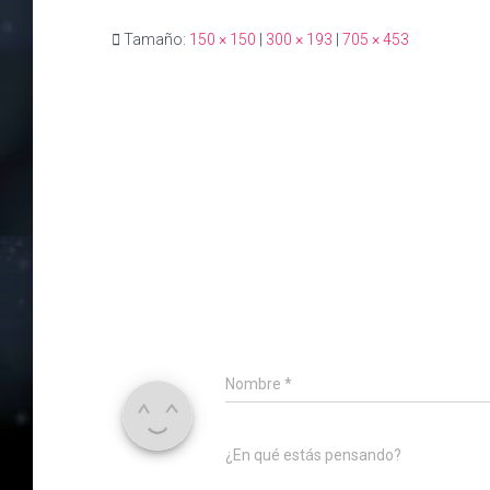
Tamaño:
150 × 150
|
300 × 193
|
705 × 453
Nombre
*
¿En qué estás pensando?