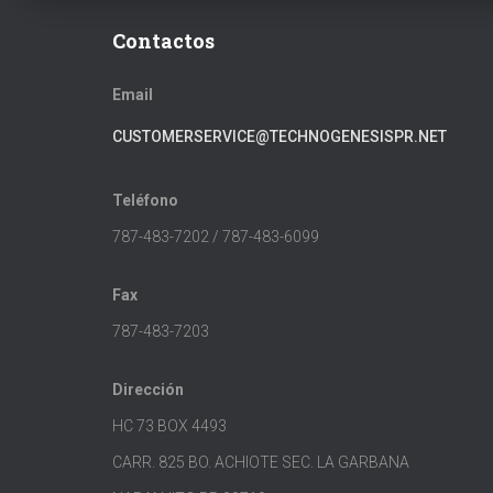
Contactos
Email
CUSTOMERSERVICE@TECHNOGENESISPR.NET
Teléfono
787-483-7202 / 787-483-6099
Fax
787-483-7203
Dirección
HC 73 BOX 4493
CARR. 825 BO. ACHIOTE SEC. LA GARBANA